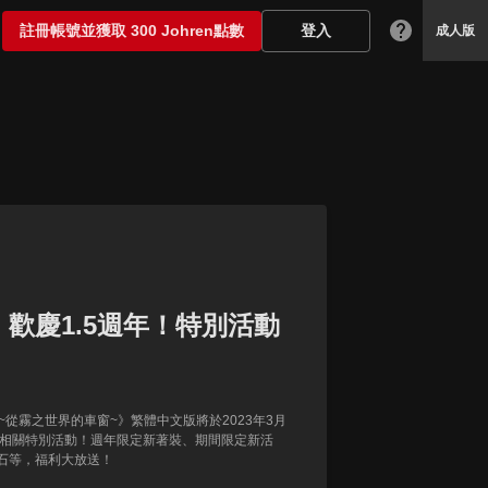
註冊帳號並獲取 300 Johren點數
登入
成人版
歡慶1.5週年！特別活動
~從霧之世界的車窗~》繁體中文版將於2023年3月
5週年相關特別活動！週年限定新著裝、期間限定新活
石等，福利大放送！