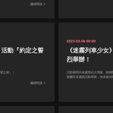
繼續閱讀
2023-03-06 00:00
～』活動『約定之誓
《迷霧列車少女》
烈舉辦！
欲望之楔』！
活動期間內迷霧寶石大增量、附贈
報酬等等優惠活動舉辦，快來參加
繼續閱讀