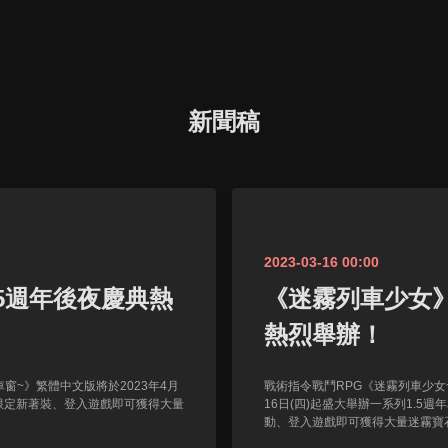
新聞稿
2023-03-16 00:00
5週年後夜慶典熱
《迷霧列車少女》
熱烈舉辦！
窗~》繁體中文版將於2023年4月
戰術指令戰鬥RPG《迷霧列車少女
年限定新著裝、登入遊戲即可獲得大量
16日(四)起盛大舉辦一系列1.
動、登入遊戲即可獲得大量迷霧寶