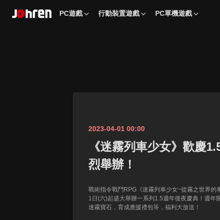
PC遊戲
行動裝置遊戲
PC單機遊戲
2023-04-01 00:00
《迷霧列車少女》歡慶1.
烈舉辦！
戰術指令戰鬥RPG《迷霧列車少女~從霧之世界的車
1日(六)起盛大舉辦一系列1.5週年後夜慶典！週
迷霧寶石，育成應援禮包等，福利大放送！