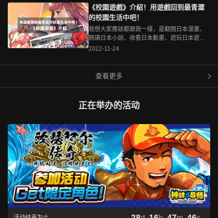
所有角色都發展戀愛關係，那就是我今天要向
療妹妹的方法而踏上旅程。希格爾德的妹妹一
各式各樣的手遊。因為人手一機的關係，遊戲
《校園遊戲》介紹！用遊戲回到最青澀
各位介紹的遊戲類型—「後宮遊戲」啦&nbsp;
直受到聖痕之力的侵擾，為了救 [&hellip;]
的目標族群也從擁有主機或高階電腦的少部分
的校園生活中吧！
所謂後宮是？後宮在中國古代指的是帝王的妻
的族群變為「人人是遊戲玩家」的現況。在過
妾的住處，一般禁止帝王及其子嗣之外的男性
我想大家應該都跟我一樣，是翻閱日本漫畫、
去的遊戲中，遊戲廠商為了符合玩家需求，不
進入，男性的僕役則以宦官擔任。為什麼會叫
閱讀日本小說、收看日本動畫、遊玩日本遊戲
論是單機遊戲或是網路遊戲，大多不那麼平易
做後宮呢？以清朝的紫禁城(現北京故宮)為例，
長大的吧！不知道各位有沒有發現過一件事
2022-11-24
近人，，往往需要大量的時間進行遊玩，而為
紫禁城大致上可以分成兩個區塊，前半部是以
呢？不論是漫畫小說動畫還是遊戲，只要是日
了符合手機玩家較為休閒的遊玩型態，手機遊
保和殿、中和殿、太和殿為主，是皇帝辦公以
系的作品，就有很高的機率不是舞台設定在
戲廠商開始降低遊戲門檻、簡化許多過去繁瑣
及舉辦重大的儀式之地，而後半部則以乾清
「學校」，就是主角是「學生」(轉生到異世界
查看更多
的設定，就連最傳統的RPG遊戲也不例外。以
宮、交泰殿、坤寧宮為主，是皇帝及 [&hellip;]
的學生也算XD)，這一點在其他國家的作品中就
往的RPG遊戲，總是要花大把的時間升級練
較少出現，以歐美作品來說，通常都是以成年
功、走迷宮、刷副本，對休閒玩家來說，根本
人為主角的情況較多，高中生為主角的作品大
不可能會花這麼多時間在這上面，也因此出現
正在举办的活动
多是迪士尼的青春校園劇，數量並不算多。事
了一種新型態的RPG遊戲，它與傳統RPG遊戲
出必有因，為什麼會出現這樣的狀況呢？原本
一樣，強調養成、重視劇情，卻比傳統RPG遊
我也十分好奇，在找尋多方資料之後，終於整
戲更加好入門，這種新型態RPG遊戲就是今天
理出了一點眉目，今天這篇文章，會從各方角
要介紹的—卡牌R [&hellip;]
度說明為什麼日本作品多以高中生為主，同時
介紹數款經典的「校園遊戲」給各位，那麼就
跟著我一起看下去吧！&nbsp;舞台在校園的作
品到底有多少呢？前文所說的，有很多ACGN
作品的舞台都設定在校園或主角是學生，光用
說的無法體會到底有多少對吧？日本的部落客
「プリキュアの数字ブログ」就從 [&hellip;]
28
16
47
46
d
h
m
s
活动结束为止