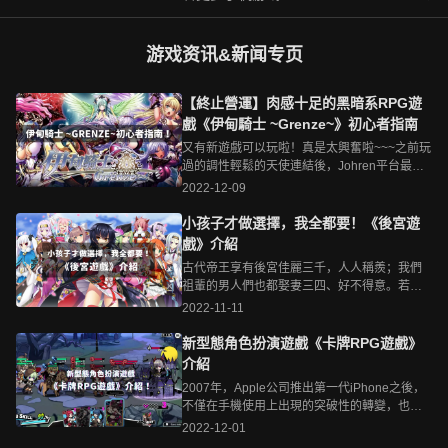
游戏资讯&新闻专页
【終止營運】肉感十足的黑暗系RPG遊
戲《伊甸騎士 ~Grenze~》初心者指南
又有新遊戲可以玩啦！真是太興奮啦~~~之前玩
過的調性輕鬆的天使連結後，Johren平台最新
推出的新遊戲就是《伊甸騎士 ~Grenze~》(以
2022-12-09
下簡稱伊甸騎士)！伊甸騎士是一款口味濃厚的
黑暗系奇幻RPG，由知名H-Game公司
小孩子才做選擇，我全都要！《後宮遊
「Waffle」所製作，品質絕對有保證XD，在人
戲》介紹
物設計上拳拳到肉，該大就大、該粗就粗(大腿
古代帝王享有後宮佳麗三千，人人稱羨；我們
啦)，跟現在軟萌妹子當道的畫風比起來，多了
祖輩的男人們也都娶妻三四、好不得意。若是
一股復古的味道，與遊戲的調性非常搭配。這
現代人，腳踏多條船的你就是個臭渣男XD，以
2022-11-11
一次我會帶著新玩家們一步一步了解伊甸騎士
現在的角度來說非常政治不正確，但幻想總是
的基本玩法及初期遊戲該做些什麼事情，接下
美好的嘛，我們常常在看動畫或漫畫時，都會
新型態角色扮演遊戲《卡牌RPG遊戲》
來就跟著我一起踏入《伊甸騎士 ~Grenze~》的
將自己帶入作品的角色中，羨慕那些男主角
介紹
世界吧！&nbsp;伊甸騎士的背景故事由進入遊
們，每個美少女都會愛上他，能夠坐享齊人之
戲的畫風就能夠知道，伊甸騎士是一款黑暗風
2007年，Apple公司推出第一代iPhone之後，
福。雖然這些動漫都只是虛構的故事，再怎麼
格的遊戲，不過一開始不是從轉生開始總覺得
不僅在手機使用上出現的突破性的轉變，也使
有帶入感也終究只是想像，但也有一種遊戲類
怪怪的XD。故事的主角「希格爾德」，出生於
得遊戲市場迎來了全新的轉捩點。遊戲廠商注
2022-12-01
型，可以讓我們周旋在眾多女角之間，甚至與
煉金術師的豪族「亞斯霍迪爾」，為了尋找治
意到手機遊戲能夠帶來的商機，紛紛開始開發