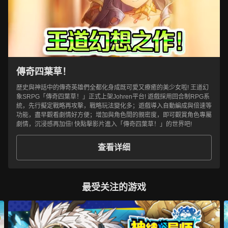
傳奇四葉草！
歷史與神話中的傳奇英雄們全都化身成既可愛又療癒的美少女啦! 王道幻
象SRPG「傳奇四葉草！」正式上架Johren平台! 遊戲採用回合制RPG系
統，先行擬定戰略再攻擊，戰略玩法變化多；遊戲導入自動編成與倍速等
功能，盡早觀看劇情好方便；增加與角色間的親密度，即可觀賞角色專屬
劇情，沉浸感再加倍! 快點擊影片進入「傳奇四葉草！」的世界吧!
查看详细
最受关注的游戏